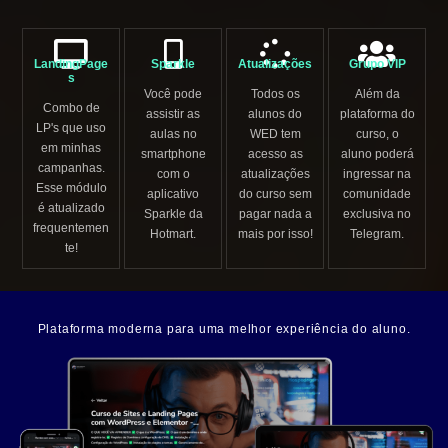
LandingPage
Sparkle
Atualizações
Grupo VIP
s
Você pode
Todos os
Além da
Combo de
assistir as
alunos do
plataforma do
LP's que uso
aulas no
WED tem
curso, o
em minhas
smartphone
acesso as
aluno poderá
campanhas.
com o
atualizações
ingressar na
Esse módulo
aplicativo
do curso sem
comunidade
é atualizado
Sparkle da
pagar nada a
exclusiva no
frequentemen
Hotmart.
mais por isso!
Telegram.
te!
Plataforma moderna para uma melhor experiência do aluno.