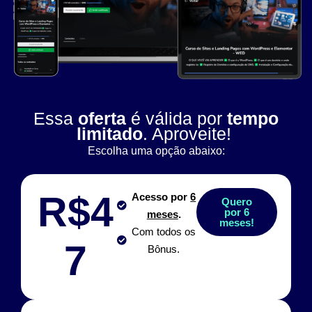
Essa
oferta
é válida por
tempo
limitado
. Aproveite!
Escolha uma opção abaixo:
R$4
Acesso por
6
Quero
por 6
meses
.
meses!
Com todos os
7
Bônus.