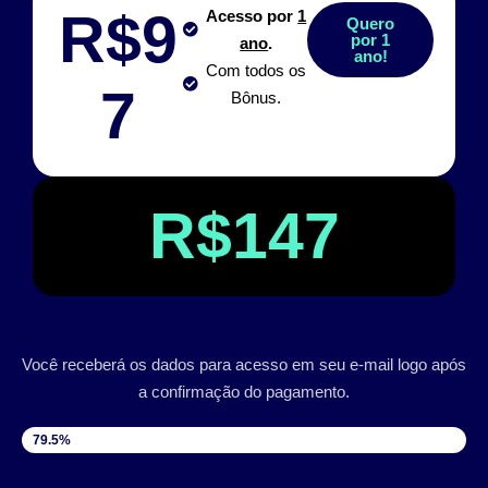
R$9
Acesso por
1
Quero
por 1
ano
.
ano!
Com todos os
7
Bônus.
R$147
Você receberá os dados para acesso em seu e-mail logo após
a confirmação do pagamento.
VAGAS DISPONÍVEIS
79.5%