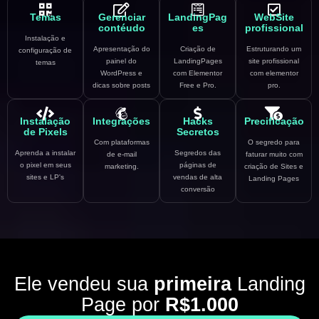
Temas
Gerenciar
LandingPag
WebSite
contéudo
es
profissional
Instalação e
Apresentação do
Criação de
Estruturando um
configuração de
painel do
LandingPages
site profissional
temas
WordPress e
com Elementor
com elementor
dicas sobre posts
Free e Pro.
pro.
Instalação
Integrações
Hacks
Precificação
de Pixels
Secretos
Com plataformas
O segredo para
Aprenda a instalar
Segredos das
de e-mail
faturar muito com
o pixel em seus
páginas de
marketing.
criação de Sites e
sites e LP's
vendas de alta
Landing Pages
conversão
Ele vendeu sua
primeira
Landing
Page por
R$1.000