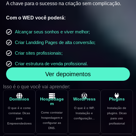
A chave para o sucesso na criação sem complicação.
Com o WED você poderá:
Alcançar seus sonhos e viver melhor;
Criar Landding Pages de alta conversão;
Criar sites profissionais;
Criar estrutura de venda profissional.
Ver depoimentos
Isso é o que você vai aprender:
Domínios
Hospedage
WordPress
Plugins
m
O que é e como
O que é o WP,
Instalação de
Como contratar
contratar. Dicas
Instalação e
plugins. Dicas
hospedagem e
para
configuração...
para uso
configurar as
Empreendedores
profissional
DNS.