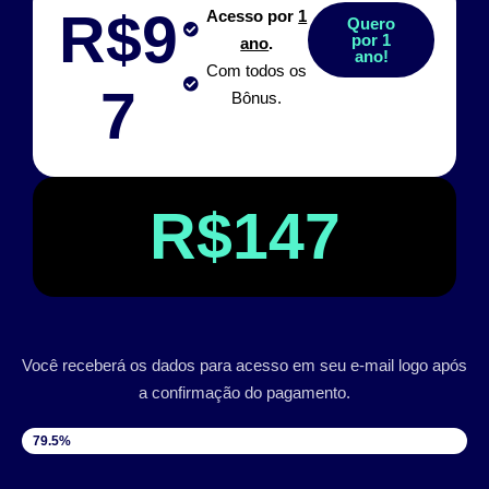
R$9
Acesso por
1
Quero
por 1
ano
.
ano!
Com todos os
7
Bônus.
R$147
Você receberá os dados para acesso em seu e-mail logo após
a confirmação do pagamento.
VAGAS DISPONÍVEIS
79.5%