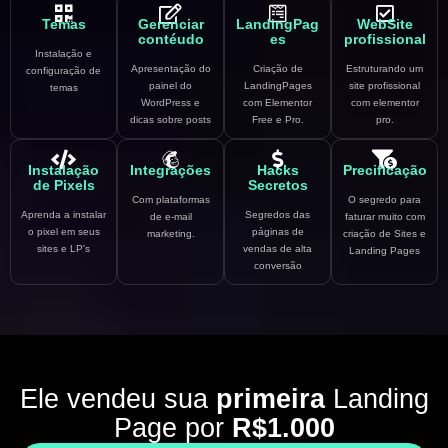
Temas
Gerenciar
LandingPag
WebSite
contéudo
es
profissional
Instalação e
Apresentação do
Criação de
Estruturando um
configuração de
painel do
LandingPages
site profissional
temas
WordPress e
com Elementor
com elementor
dicas sobre posts
Free e Pro.
pro.
Instalação
Integrações
Hacks
Precificação
de Pixels
Secretos
Com plataformas
O segredo para
Aprenda a instalar
Segredos das
de e-mail
faturar muito com
o pixel em seus
páginas de
marketing.
criação de Sites e
sites e LP's
vendas de alta
Landing Pages
conversão
Ele vendeu sua
primeira
Landing
Page por
R$1.000