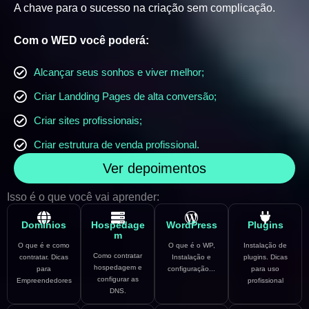
A chave para o sucesso na criação sem complicação.
Com o WED você poderá:
Alcançar seus sonhos e viver melhor;
Criar Landding Pages de alta conversão;
Criar sites profissionais;
Criar estrutura de venda profissional.
Ver depoimentos
Isso é o que você vai aprender:
Domínios
Hospedage
WordPress
Plugins
m
O que é e como
O que é o WP,
Instalação de
Como contratar
contratar. Dicas
Instalação e
plugins. Dicas
hospedagem e
para
configuração...
para uso
configurar as
Empreendedores
profissional
DNS.