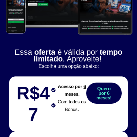
Essa
oferta
é válida por
tempo
limitado
. Aproveite!
Escolha uma opção abaixo:
R$4
Acesso por
6
Quero
por 6
meses
.
meses!
Com todos os
7
Bônus.