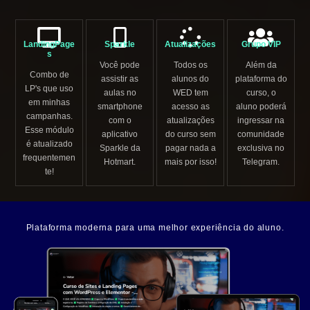
LandingPage
Sparkle
Atualizações
Grupo VIP
s
Você pode
Todos os
Além da
Combo de
assistir as
alunos do
plataforma do
LP's que uso
aulas no
WED tem
curso, o
em minhas
smartphone
acesso as
aluno poderá
campanhas.
com o
atualizações
ingressar na
Esse módulo
aplicativo
do curso sem
comunidade
é atualizado
Sparkle da
pagar nada a
exclusiva no
frequentemen
Hotmart.
mais por isso!
Telegram.
te!
Plataforma moderna para uma melhor experiência do aluno.