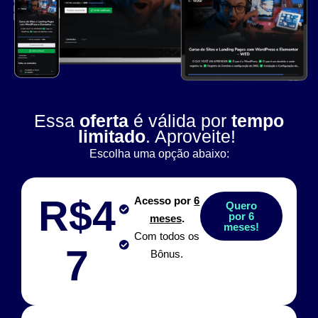
Essa
oferta
é válida por
tempo
limitado
. Aproveite!
Escolha uma opção abaixo:
R$4
Acesso por
6
Quero
por 6
meses
.
meses!
Com todos os
7
Bônus.