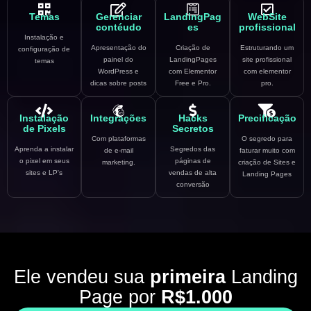
Temas
Gerenciar
LandingPag
WebSite
contéudo
es
profissional
Instalação e
Apresentação do
Criação de
Estruturando um
configuração de
painel do
LandingPages
site profissional
temas
WordPress e
com Elementor
com elementor
dicas sobre posts
Free e Pro.
pro.
Instalação
Integrações
Hacks
Precificação
de Pixels
Secretos
Com plataformas
O segredo para
Aprenda a instalar
Segredos das
de e-mail
faturar muito com
o pixel em seus
páginas de
marketing.
criação de Sites e
sites e LP's
vendas de alta
Landing Pages
conversão
Ele vendeu sua
primeira
Landing
Page por
R$1.000