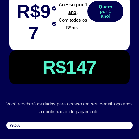
R$9
Acesso por
1
Quero
por 1
ano
.
ano!
Com todos os
7
Bônus.
R$147
Você receberá os dados para acesso em seu e-mail logo após
a confirmação do pagamento.
VAGAS DISPONÍVEIS
79.5%