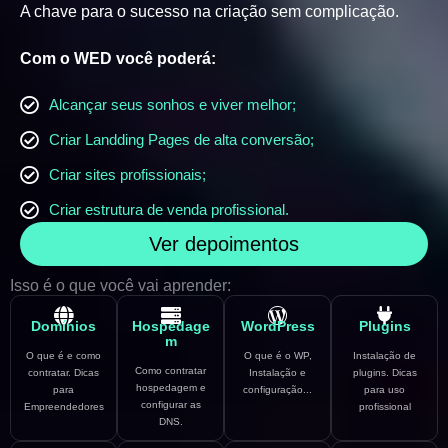
A chave para o sucesso na criação sem complicação.
Com o WED você poderá:
Alcançar seus sonhos e viver melhor;
Criar Landding Pages de alta conversão;
Criar sites profissionais;
Criar estrutura de venda profissional.
Ver depoimentos
Isso é o que você vai aprender:
Domínios
Hospedage
WordPress
Plugins
m
O que é e como
O que é o WP,
Instalação de
Como contratar
contratar. Dicas
Instalação e
plugins. Dicas
hospedagem e
para
configuração...
para uso
configurar as
Empreendedores
profissional
DNS.