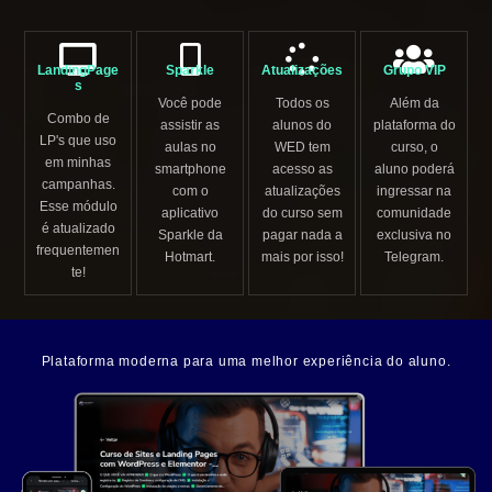
LandingPage
Sparkle
Atualizações
Grupo VIP
s
Você pode
Todos os
Além da
Combo de
assistir as
alunos do
plataforma do
LP's que uso
aulas no
WED tem
curso, o
em minhas
smartphone
acesso as
aluno poderá
campanhas.
com o
atualizações
ingressar na
Esse módulo
aplicativo
do curso sem
comunidade
é atualizado
Sparkle da
pagar nada a
exclusiva no
frequentemen
Hotmart.
mais por isso!
Telegram.
te!
Plataforma moderna para uma melhor experiência do aluno.