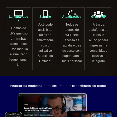
LandingPage
Sparkle
Atualizações
Grupo VIP
s
Você pode
Todos os
Além da
Combo de
assistir as
alunos do
plataforma do
LP's que uso
aulas no
WED tem
curso, o
em minhas
smartphone
acesso as
aluno poderá
campanhas.
com o
atualizações
ingressar na
Esse módulo
aplicativo
do curso sem
comunidade
é atualizado
Sparkle da
pagar nada a
exclusiva no
frequentemen
Hotmart.
mais por isso!
Telegram.
te!
Plataforma moderna para uma melhor experiência do aluno.