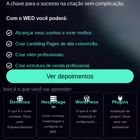
A chave para o sucesso na criação sem complicação.
Com o WED você poderá:
Alcançar seus sonhos e viver melhor;
Criar Landding Pages de alta conversão;
Criar sites profissionais;
Criar estrutura de venda profissional.
Ver depoimentos
Isso é o que você vai aprender:
Domínios
Hospedage
WordPress
Plugins
m
O que é e como
O que é o WP,
Instalação de
Como contratar
contratar. Dicas
Instalação e
plugins. Dicas
hospedagem e
para
configuração...
para uso
configurar as
Empreendedores
profissional
DNS.