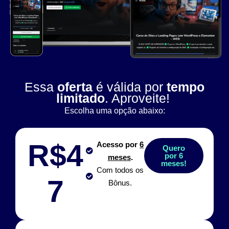
Essa
oferta
é válida por
tempo
limitado
. Aproveite!
Escolha uma opção abaixo:
R$4
Acesso por
6
Quero
por 6
meses
.
meses!
Com todos os
7
Bônus.