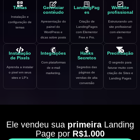
Temas
Gerenciar
LandingPag
WebSite
contéudo
es
profissional
Instalação e
Apresentação do
Criação de
Estruturando um
configuração de
painel do
LandingPages
site profissional
temas
WordPress e
com Elementor
com elementor
dicas sobre posts
Free e Pro.
pro.
Instalação
Integrações
Hacks
Precificação
de Pixels
Secretos
Com plataformas
O segredo para
Aprenda a instalar
Segredos das
de e-mail
faturar muito com
o pixel em seus
páginas de
marketing.
criação de Sites e
sites e LP's
vendas de alta
Landing Pages
conversão
Ele vendeu sua
primeira
Landing
Page por
R$1.000