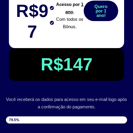
R$9
Acesso por
1
Quero
por 1
ano
.
ano!
Com todos os
7
Bônus.
R$147
Você receberá os dados para acesso em seu e-mail logo após
a confirmação do pagamento.
VAGAS DISPONÍVEIS
79.5%