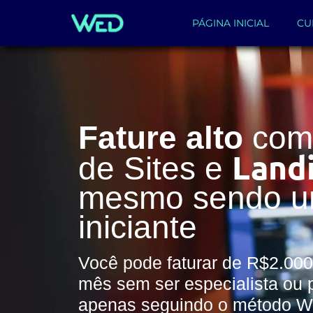
PÁGINA INICIAL
CU
Fature alto
com 
Land
de Sites e
mesmo sendo 
iniciante
Você pode faturar de R$2.000
mês sem ser especialista ou 
apenas seguindo o método 