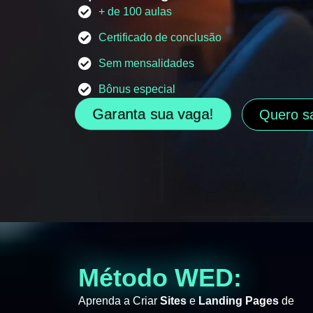
+ de 100 aulas
Certificado de conclusão
Sem mensalidades
Bônus especial
Garanta sua vaga!
Quero s
Método WED:
Aprenda a Criar
Sites
e
Landing Pages
de