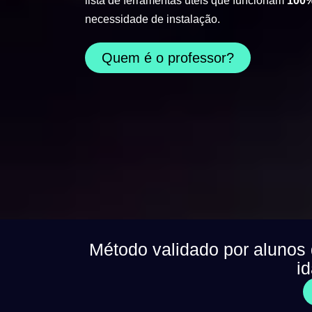
lista de ferramentas úteis que funcionam
100%
necessidade de instalação.
Quem é o professor?
Método validado por alunos
i