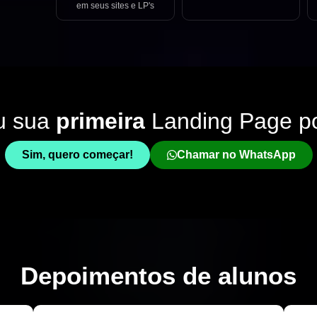
em seus sites e LP's
u sua
primeira
Landing Page p
Sim, quero começar!
Chamar no WhatsApp
Depoimentos de
alunos