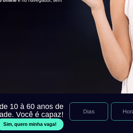
 online
e no navegador, sem
 de 10 à 60 anos de
Dias
Hor
dade. Você é capaz!
Sim, quero minha vaga!