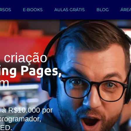
RSOS
E-BOOKS
AULAS GRÁTIS
BLOG
ÁRE
criação
ing Pages,
um
 à R$10.000 por
programador,
WED.