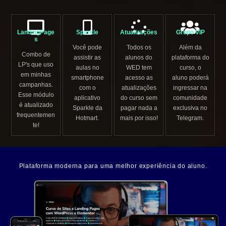
LandingPage
Sparkle
Atualizações
Grupo VIP
s
Você pode
Todos os
Além da
Combo de
assistir as
alunos do
plataforma do
LP's que uso
aulas no
WED tem
curso, o
em minhas
smartphone
acesso as
aluno poderá
campanhas.
com o
atualizações
ingressar na
Esse módulo
aplicativo
do curso sem
comunidade
é atualizado
Sparkle da
pagar nada a
exclusiva no
frequentemen
Hotmart.
mais por isso!
Telegram.
te!
Plataforma moderna para uma melhor experiência do aluno.