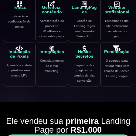
Temas
Gerenciar
LandingPag
WebSite
contéudo
es
profissional
Instalação e
Apresentação do
Criação de
Estruturando um
configuração de
painel do
LandingPages
site profissional
temas
WordPress e
com Elementor
com elementor
dicas sobre posts
Free e Pro.
pro.
Instalação
Integrações
Hacks
Precificação
de Pixels
Secretos
Com plataformas
O segredo para
Aprenda a instalar
Segredos das
de e-mail
faturar muito com
o pixel em seus
páginas de
marketing.
criação de Sites e
sites e LP's
vendas de alta
Landing Pages
conversão
Ele vendeu sua
primeira
Landing
Page por
R$1.000