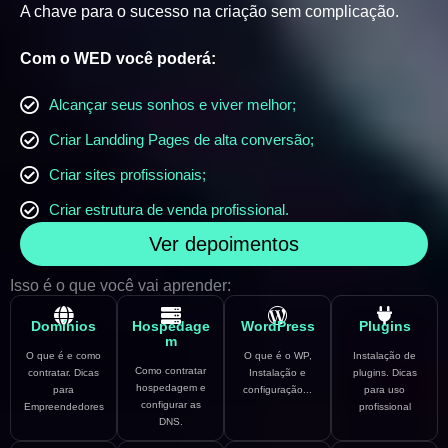
A chave para o sucesso na criação sem complicação.
Com o WED você poderá:
Alcançar seus sonhos e viver melhor;
Criar Landding Pages de alta conversão;
Criar sites profissionais;
Criar estrutura de venda profissional.
Ver depoimentos
Isso é o que você vai aprender:
Domínios
Hospedage
WordPress
Plugins
m
O que é e como
O que é o WP,
Instalação de
Como contratar
contratar. Dicas
Instalação e
plugins. Dicas
hospedagem e
para
configuração...
para uso
configurar as
Empreendedores
profissional
DNS.