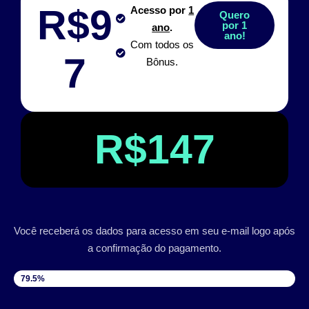
R$9
Acesso por
1
Quero
por 1
ano
.
ano!
Com todos os
7
Bônus.
R$147
Você receberá os dados para acesso em seu e-mail logo após
a confirmação do pagamento.
VAGAS DISPONÍVEIS
79.5%