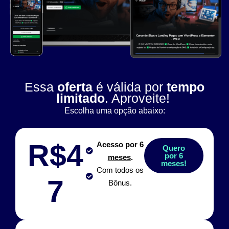
Essa
oferta
é válida por
tempo
limitado
. Aproveite!
Escolha uma opção abaixo:
R$4
Acesso por
6
Quero
por 6
meses
.
meses!
Com todos os
7
Bônus.