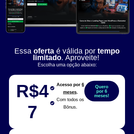
Essa
oferta
é válida por
tempo
limitado
. Aproveite!
Escolha uma opção abaixo:
R$4
Acesso por
6
Quero
por 6
meses
.
meses!
Com todos os
7
Bônus.