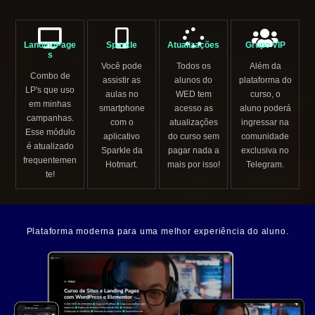
LandingPage
Sparkle
Atualizações
Grupo VIP
s
Você pode
Todos os
Além da
Combo de
assistir as
alunos do
plataforma do
LP's que uso
aulas no
WED tem
curso, o
em minhas
smartphone
acesso as
aluno poderá
campanhas.
com o
atualizações
ingressar na
Esse módulo
aplicativo
do curso sem
comunidade
é atualizado
Sparkle da
pagar nada a
exclusiva no
frequentemen
Hotmart.
mais por isso!
Telegram.
te!
Plataforma moderna para uma melhor experiência do aluno.