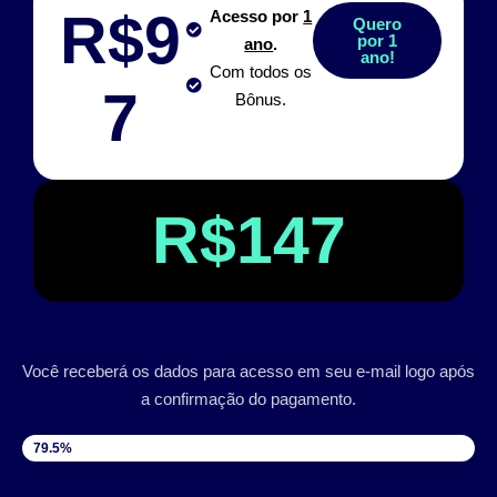
R$9
Acesso por
1
Quero
por 1
ano
.
ano!
Com todos os
7
Bônus.
R$147
Você receberá os dados para acesso em seu e-mail logo após
a confirmação do pagamento.
VAGAS DISPONÍVEIS
79.5%