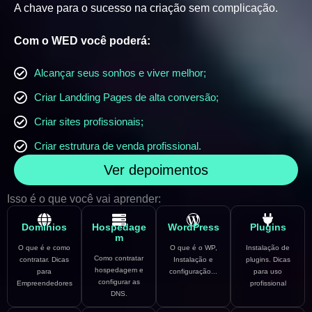
A chave para o sucesso na criação sem complicação.
Com o WED você poderá:
Alcançar seus sonhos e viver melhor;
Criar Landding Pages de alta conversão;
Criar sites profissionais;
Criar estrutura de venda profissional.
Ver depoimentos
Isso é o que você vai aprender:
Domínios
Hospedage
WordPress
Plugins
m
O que é e como
O que é o WP,
Instalação de
Como contratar
contratar. Dicas
Instalação e
plugins. Dicas
hospedagem e
para
configuração...
para uso
configurar as
Empreendedores
profissional
DNS.