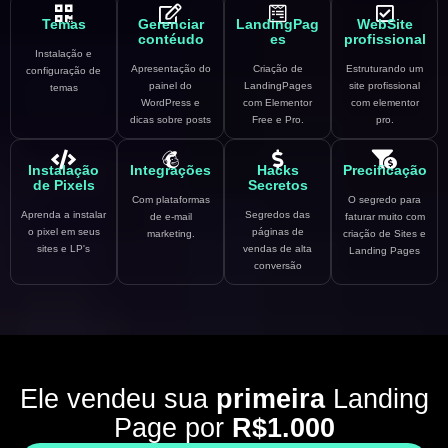
Temas
Gerenciar
LandingPag
WebSite
contéudo
es
profissional
Instalação e
Apresentação do
Criação de
Estruturando um
configuração de
painel do
LandingPages
site profissional
temas
WordPress e
com Elementor
com elementor
dicas sobre posts
Free e Pro.
pro.
Instalação
Integrações
Hacks
Precificação
de Pixels
Secretos
Com plataformas
O segredo para
Aprenda a instalar
Segredos das
de e-mail
faturar muito com
o pixel em seus
páginas de
marketing.
criação de Sites e
sites e LP's
vendas de alta
Landing Pages
conversão
Ele vendeu sua
primeira
Landing
Page por
R$1.000