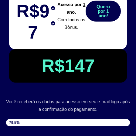
R$9
Acesso por
1
Quero
por 1
ano
.
ano!
Com todos os
7
Bônus.
R$147
Você receberá os dados para acesso em seu e-mail logo após
a confirmação do pagamento.
VAGAS DISPONÍVEIS
79.5%