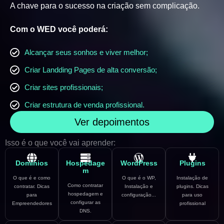
A chave para o sucesso na criação sem complicação.
Com o WED você poderá:
Alcançar seus sonhos e viver melhor;
Criar Landding Pages de alta conversão;
Criar sites profissionais;
Criar estrutura de venda profissional.
Ver depoimentos
Isso é o que você vai aprender:
Domínios
Hospedage
WordPress
Plugins
m
O que é e como
O que é o WP,
Instalação de
Como contratar
contratar. Dicas
Instalação e
plugins. Dicas
hospedagem e
para
configuração...
para uso
configurar as
Empreendedores
profissional
DNS.