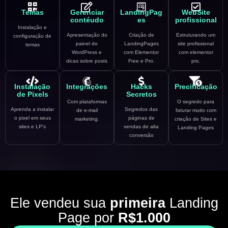
Temas
Gerenciar
LandingPag
WebSite
contéudo
es
profissional
Instalação e
Apresentação do
Criação de
Estruturando um
configuração de
painel do
LandingPages
site profissional
temas
WordPress e
com Elementor
com elementor
dicas sobre posts
Free e Pro.
pro.
Instalação
Integrações
Hacks
Precificação
de Pixels
Secretos
Com plataformas
O segredo para
Aprenda a instalar
Segredos das
de e-mail
faturar muito com
o pixel em seus
páginas de
marketing.
criação de Sites e
sites e LP's
vendas de alta
Landing Pages
conversão
Ele vendeu sua
primeira
Landing
Page por
R$1.000