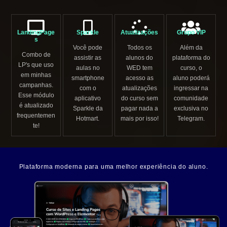
LandingPage
Sparkle
Atualizações
Grupo VIP
s
Você pode
Todos os
Além da
Combo de
assistir as
alunos do
plataforma do
LP's que uso
aulas no
WED tem
curso, o
em minhas
smartphone
acesso as
aluno poderá
campanhas.
com o
atualizações
ingressar na
Esse módulo
aplicativo
do curso sem
comunidade
é atualizado
Sparkle da
pagar nada a
exclusiva no
frequentemen
Hotmart.
mais por isso!
Telegram.
te!
Plataforma moderna para uma melhor experiência do aluno.