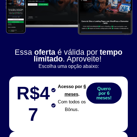
Essa
oferta
é válida por
tempo
limitado
. Aproveite!
Escolha uma opção abaixo:
R$4
Acesso por
6
Quero
por 6
meses
.
meses!
Com todos os
7
Bônus.