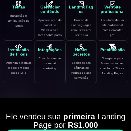
Temas
Gerenciar
LandingPag
WebSite
contéudo
es
profissional
Instalação e
Apresentação do
Criação de
Estruturando um
configuração de
painel do
LandingPages
site profissional
temas
WordPress e
com Elementor
com elementor
dicas sobre posts
Free e Pro.
pro.
Instalação
Integrações
Hacks
Precificação
de Pixels
Secretos
Com plataformas
O segredo para
Aprenda a instalar
Segredos das
de e-mail
faturar muito com
o pixel em seus
páginas de
marketing.
criação de Sites e
sites e LP's
vendas de alta
Landing Pages
conversão
Ele vendeu sua
primeira
Landing
Page por
R$1.000