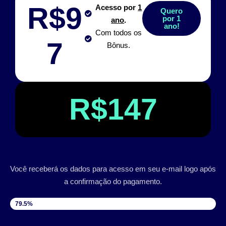
R$9
Acesso por
1
Quero
por 1
ano
.
ano!
Com todos os
7
Bônus.
R$147
Você receberá os dados para acesso em seu e-mail logo após
a confirmação do pagamento.
VAGAS DISPONÍVEIS
79.5%