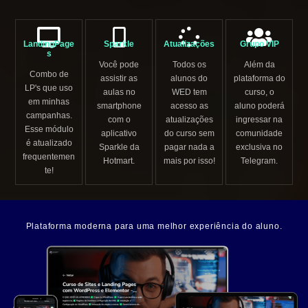
LandingPage
Sparkle
Atualizações
Grupo VIP
s
Você pode
Todos os
Além da
Combo de
assistir as
alunos do
plataforma do
LP's que uso
aulas no
WED tem
curso, o
em minhas
smartphone
acesso as
aluno poderá
campanhas.
com o
atualizações
ingressar na
Esse módulo
aplicativo
do curso sem
comunidade
é atualizado
Sparkle da
pagar nada a
exclusiva no
frequentemen
Hotmart.
mais por isso!
Telegram.
te!
Plataforma moderna para uma melhor experiência do aluno.