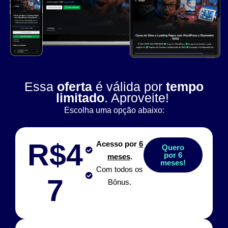
Essa
oferta
é válida por
tempo
limitado
. Aproveite!
Escolha uma opção abaixo:
R$4
Acesso por
6
Quero
por 6
meses
.
meses!
Com todos os
7
Bônus.