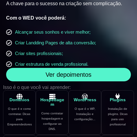
A chave para o sucesso na criação sem complicação.
Com o WED você poderá:
Alcançar seus sonhos e viver melhor;
Criar Landding Pages de alta conversão;
Criar sites profissionais;
Criar estrutura de venda profissional.
Ver depoimentos
Isso é o que você vai aprender:
Domínios
Hospedage
WordPress
Plugins
m
O que é e como
O que é o WP,
Instalação de
Como contratar
contratar. Dicas
Instalação e
plugins. Dicas
hospedagem e
para
configuração...
para uso
configurar as
Empreendedores
profissional
DNS.