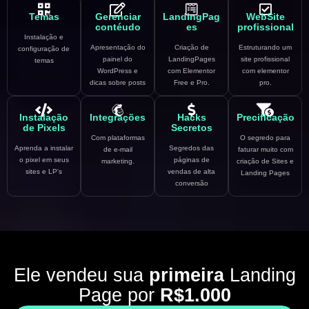
Temas
Gerenciar
LandingPag
WebSite
contéudo
es
profissional
Instalação e
Apresentação do
Criação de
Estruturando um
configuração de
painel do
LandingPages
site profissional
temas
WordPress e
com Elementor
com elementor
dicas sobre posts
Free e Pro.
pro.
Instalação
Integrações
Hacks
Precificação
de Pixels
Secretos
Com plataformas
O segredo para
Aprenda a instalar
Segredos das
de e-mail
faturar muito com
o pixel em seus
páginas de
marketing.
criação de Sites e
sites e LP's
vendas de alta
Landing Pages
conversão
Ele vendeu sua
primeira
Landing
Page por
R$1.000