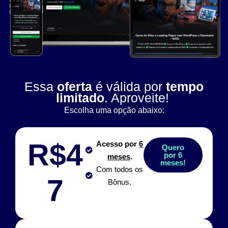
Essa
oferta
é válida por
tempo
limitado
. Aproveite!
Escolha uma opção abaixo:
R$4
Acesso por
6
Quero
por 6
meses
.
meses!
Com todos os
7
Bônus.