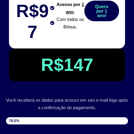
R$9
Acesso por
1
Quero
por 1
ano
.
ano!
Com todos os
7
Bônus.
R$147
Você receberá os dados para acesso em seu e-mail logo após
a confirmação do pagamento.
VAGAS DISPONÍVEIS
79.5%