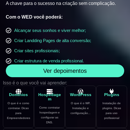
A chave para o sucesso na criação sem complicação.
Com o WED você poderá:
Alcançar seus sonhos e viver melhor;
Criar Landding Pages de alta conversão;
Criar sites profissionais;
Criar estrutura de venda profissional.
Ver depoimentos
Isso é o que você vai aprender:
Domínios
Hospedage
WordPress
Plugins
m
O que é e como
O que é o WP,
Instalação de
Como contratar
contratar. Dicas
Instalação e
plugins. Dicas
hospedagem e
para
configuração...
para uso
configurar as
Empreendedores
profissional
DNS.