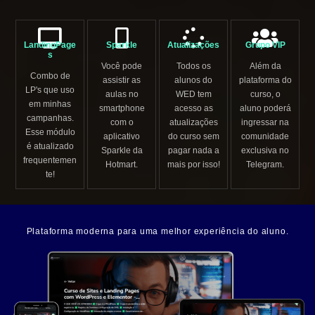
LandingPage
Sparkle
Atualizações
Grupo VIP
s
Você pode
Todos os
Além da
Combo de
assistir as
alunos do
plataforma do
LP's que uso
aulas no
WED tem
curso, o
em minhas
smartphone
acesso as
aluno poderá
campanhas.
com o
atualizações
ingressar na
Esse módulo
aplicativo
do curso sem
comunidade
é atualizado
Sparkle da
pagar nada a
exclusiva no
frequentemen
Hotmart.
mais por isso!
Telegram.
te!
Plataforma moderna para uma melhor experiência do aluno.