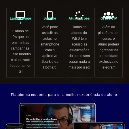
LandingPage
Sparkle
Atualizações
Grupo VIP
s
Você pode
Todos os
Além da
Combo de
assistir as
alunos do
plataforma do
LP's que uso
aulas no
WED tem
curso, o
em minhas
smartphone
acesso as
aluno poderá
campanhas.
com o
atualizações
ingressar na
Esse módulo
aplicativo
do curso sem
comunidade
é atualizado
Sparkle da
pagar nada a
exclusiva no
frequentemen
Hotmart.
mais por isso!
Telegram.
te!
Plataforma moderna para uma melhor experiência do aluno.