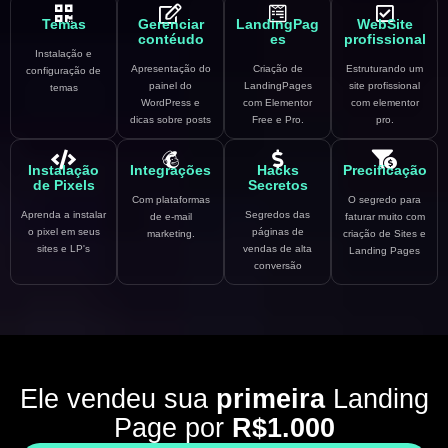
Temas
Gerenciar
LandingPag
WebSite
contéudo
es
profissional
Instalação e
Apresentação do
Criação de
Estruturando um
configuração de
painel do
LandingPages
site profissional
temas
WordPress e
com Elementor
com elementor
dicas sobre posts
Free e Pro.
pro.
Instalação
Integrações
Hacks
Precificação
de Pixels
Secretos
Com plataformas
O segredo para
Aprenda a instalar
Segredos das
de e-mail
faturar muito com
o pixel em seus
páginas de
marketing.
criação de Sites e
sites e LP's
vendas de alta
Landing Pages
conversão
Ele vendeu sua
primeira
Landing
Page por
R$1.000