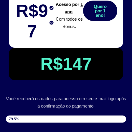
R$9
Acesso por
1
Quero
por 1
ano
.
ano!
Com todos os
7
Bônus.
R$147
Você receberá os dados para acesso em seu e-mail logo após
a confirmação do pagamento.
VAGAS DISPONÍVEIS
79.5%