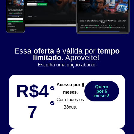
Essa
oferta
é válida por
tempo
limitado
. Aproveite!
Escolha uma opção abaixo:
R$4
Acesso por
6
Quero
por 6
meses
.
meses!
Com todos os
7
Bônus.