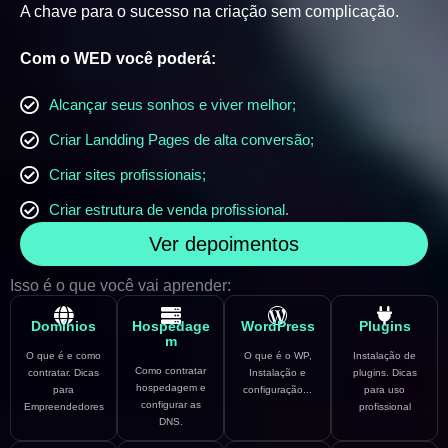
A chave para o sucesso na criação sem complicação.
Com o WED você poderá:
Alcançar seus sonhos e viver melhor;
Criar Landding Pages de alta conversão;
Criar sites profissionais;
Criar estrutura de venda profissional.
Ver depoimentos
Isso é o que você vai aprender:
Domínios
Hospedage
WordPress
Plugins
m
O que é e como
O que é o WP,
Instalação de
Como contratar
contratar. Dicas
Instalação e
plugins. Dicas
hospedagem e
para
configuração...
para uso
configurar as
Empreendedores
profissional
DNS.