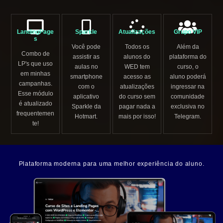
LandingPage
Sparkle
Atualizações
Grupo VIP
s
Você pode
Todos os
Além da
Combo de
assistir as
alunos do
plataforma do
LP's que uso
aulas no
WED tem
curso, o
em minhas
smartphone
acesso as
aluno poderá
campanhas.
com o
atualizações
ingressar na
Esse módulo
aplicativo
do curso sem
comunidade
é atualizado
Sparkle da
pagar nada a
exclusiva no
frequentemen
Hotmart.
mais por isso!
Telegram.
te!
Plataforma moderna para uma melhor experiência do aluno.