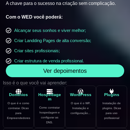
A chave para o sucesso na criação sem complicação.
Com o WED você poderá:
Alcançar seus sonhos e viver melhor;
Criar Landding Pages de alta conversão;
Criar sites profissionais;
Criar estrutura de venda profissional.
Ver depoimentos
Isso é o que você vai aprender:
Domínios
Hospedage
WordPress
Plugins
m
O que é e como
O que é o WP,
Instalação de
Como contratar
contratar. Dicas
Instalação e
plugins. Dicas
hospedagem e
para
configuração...
para uso
configurar as
Empreendedores
profissional
DNS.