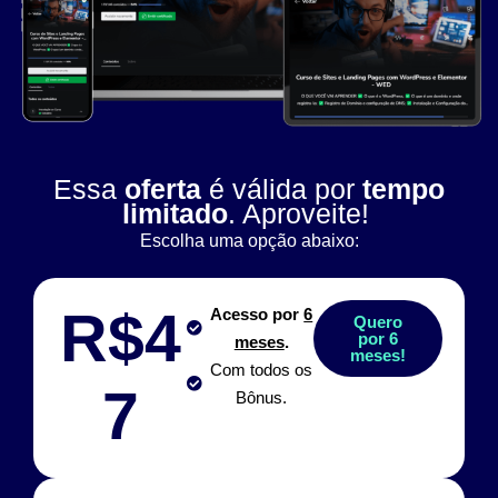
Essa
oferta
é válida por
tempo
limitado
. Aproveite!
Escolha uma opção abaixo:
R$4
Acesso por
6
Quero
por 6
meses
.
meses!
Com todos os
7
Bônus.