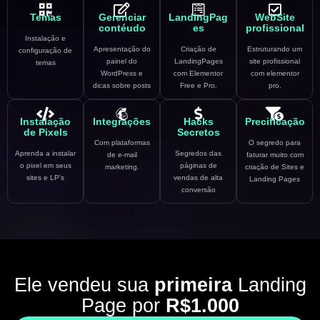
Temas
Gerenciar
LandingPag
WebSite
contéudo
es
profissional
Instalação e
Apresentação do
Criação de
Estruturando um
configuração de
painel do
LandingPages
site profissional
temas
WordPress e
com Elementor
com elementor
dicas sobre posts
Free e Pro.
pro.
Instalação
Integrações
Hacks
Precificação
de Pixels
Secretos
Com plataformas
O segredo para
Aprenda a instalar
Segredos das
de e-mail
faturar muito com
o pixel em seus
páginas de
marketing.
criação de Sites e
sites e LP's
vendas de alta
Landing Pages
conversão
Ele vendeu sua
primeira
Landing
Page por
R$1.000