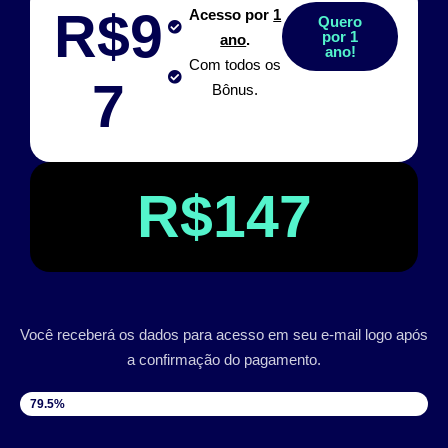
R$9
Acesso por
1
Quero
por 1
ano
.
ano!
Com todos os
7
Bônus.
R$147
Você receberá os dados para acesso em seu e-mail logo após
a confirmação do pagamento.
VAGAS DISPONÍVEIS
79.5%