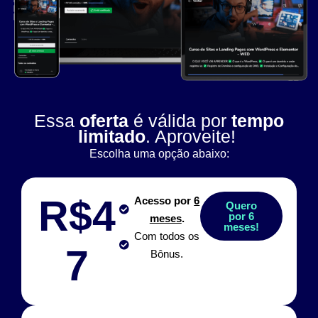
Essa
oferta
é válida por
tempo
limitado
. Aproveite!
Escolha uma opção abaixo:
R$4
Acesso por
6
Quero
por 6
meses
.
meses!
Com todos os
7
Bônus.