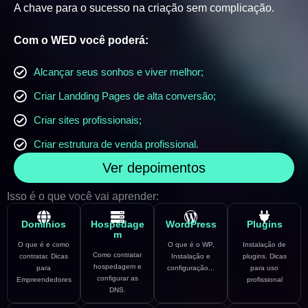
A chave para o sucesso na criação sem complicação.
Com o WED você poderá:
Alcançar seus sonhos e viver melhor;
Criar Landding Pages de alta conversão;
Criar sites profissionais;
Criar estrutura de venda profissional.
Ver depoimentos
Isso é o que você vai aprender:
Domínios
Hospedage
WordPress
Plugins
m
O que é e como
O que é o WP,
Instalação de
Como contratar
contratar. Dicas
Instalação e
plugins. Dicas
hospedagem e
para
configuração...
para uso
configurar as
Empreendedores
profissional
DNS.