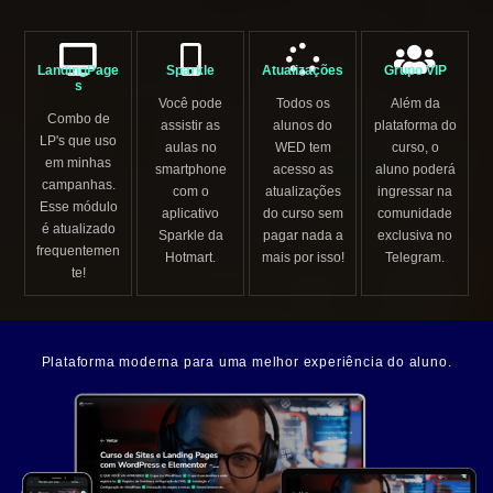
LandingPage
Sparkle
Atualizações
Grupo VIP
s
Você pode
Todos os
Além da
Combo de
assistir as
alunos do
plataforma do
LP's que uso
aulas no
WED tem
curso, o
em minhas
smartphone
acesso as
aluno poderá
campanhas.
com o
atualizações
ingressar na
Esse módulo
aplicativo
do curso sem
comunidade
é atualizado
Sparkle da
pagar nada a
exclusiva no
frequentemen
Hotmart.
mais por isso!
Telegram.
te!
Plataforma moderna para uma melhor experiência do aluno.