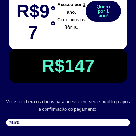
R$9
Acesso por
1
Quero
por 1
ano
.
ano!
Com todos os
7
Bônus.
R$147
Você receberá os dados para acesso em seu e-mail logo após
a confirmação do pagamento.
VAGAS DISPONÍVEIS
79.5%