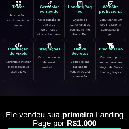
Temas
Gerenciar
LandingPag
WebSite
contéudo
es
profissional
Instalação e
Apresentação do
Criação de
Estruturando um
configuração de
painel do
LandingPages
site profissional
temas
WordPress e
com Elementor
com elementor
dicas sobre posts
Free e Pro.
pro.
Instalação
Integrações
Hacks
Precificação
de Pixels
Secretos
Com plataformas
O segredo para
Aprenda a instalar
Segredos das
de e-mail
faturar muito com
o pixel em seus
páginas de
marketing.
criação de Sites e
sites e LP's
vendas de alta
Landing Pages
conversão
Ele vendeu sua
primeira
Landing
Page por
R$1.000