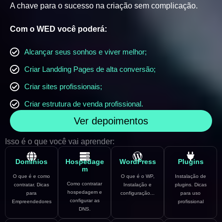
A chave para o sucesso na criação sem complicação.
Com o WED você poderá:
Alcançar seus sonhos e viver melhor;
Criar Landding Pages de alta conversão;
Criar sites profissionais;
Criar estrutura de venda profissional.
Ver depoimentos
Isso é o que você vai aprender:
Domínios
Hospedage
WordPress
Plugins
m
O que é e como
O que é o WP,
Instalação de
Como contratar
contratar. Dicas
Instalação e
plugins. Dicas
hospedagem e
para
configuração...
para uso
configurar as
Empreendedores
profissional
DNS.