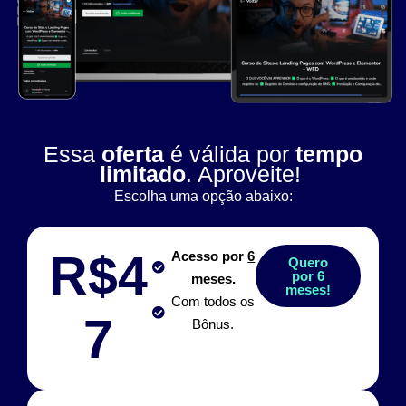
Essa
oferta
é válida por
tempo
limitado
. Aproveite!
Escolha uma opção abaixo:
R$4
Acesso por
6
Quero
por 6
meses
.
meses!
Com todos os
7
Bônus.