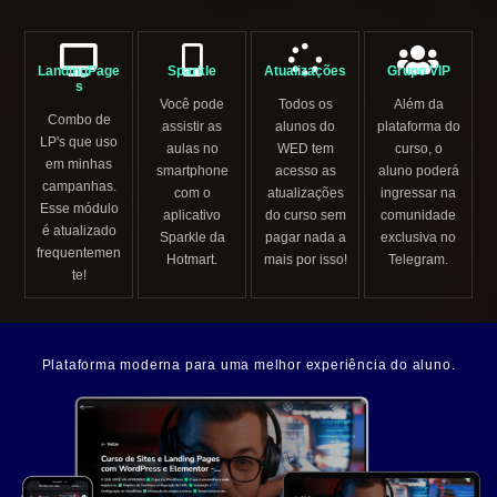
LandingPage
Sparkle
Atualizações
Grupo VIP
s
Você pode
Todos os
Além da
Combo de
assistir as
alunos do
plataforma do
LP's que uso
aulas no
WED tem
curso, o
em minhas
smartphone
acesso as
aluno poderá
campanhas.
com o
atualizações
ingressar na
Esse módulo
aplicativo
do curso sem
comunidade
é atualizado
Sparkle da
pagar nada a
exclusiva no
frequentemen
Hotmart.
mais por isso!
Telegram.
te!
Plataforma moderna para uma melhor experiência do aluno.