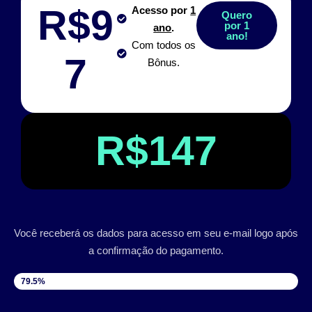
R$9
Acesso por
1
Quero
por 1
ano
.
ano!
Com todos os
7
Bônus.
R$147
Você receberá os dados para acesso em seu e-mail logo após
a confirmação do pagamento.
VAGAS DISPONÍVEIS
79.5%