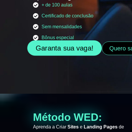
+ de 100 aulas
Certificado de conclusão
Sem mensalidades
Bônus especial
Garanta sua vaga!
Quero s
Método WED:
Aprenda a Criar
Sites
e
Landing Pages
de