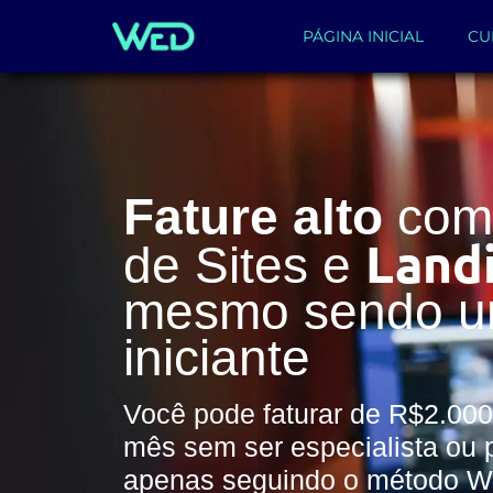
PÁGINA INICIAL
CU
Fature alto
com 
Land
de Sites e
mesmo sendo 
iniciante
Você pode faturar de R$2.000
mês sem ser especialista ou 
apenas seguindo o método 