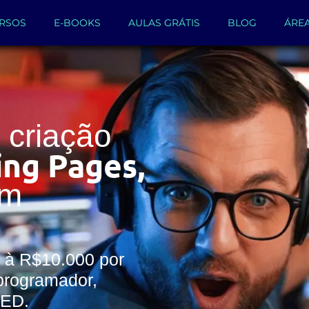
RSOS
E-BOOKS
AULAS GRÁTIS
BLOG
ÁRE
criação
ing Pages,
um
 à R$10.000 por
programador,
WED.