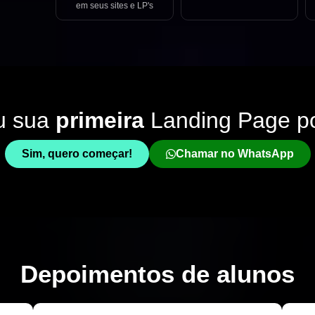
em seus sites e LP's
u sua
primeira
Landing Page p
Sim, quero começar!
Chamar no WhatsApp
Depoimentos de
alunos