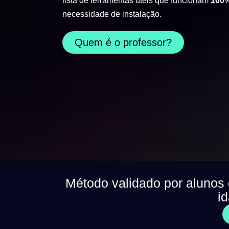
lista de ferramentas úteis que funcionam
100%
necessidade de instalação.
Quem é o professor?
Método validado por alunos
i