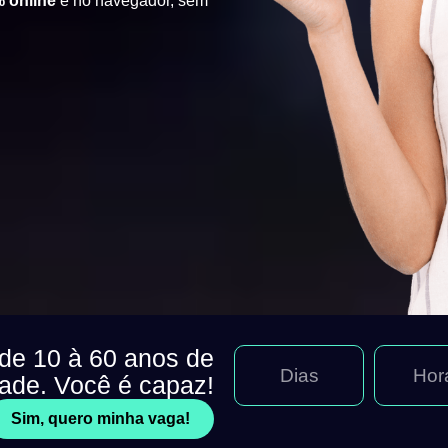
 online
e no navegador, sem
 de 10 à 60 anos de
Dias
Hor
dade. Você é capaz!
Sim, quero minha vaga!