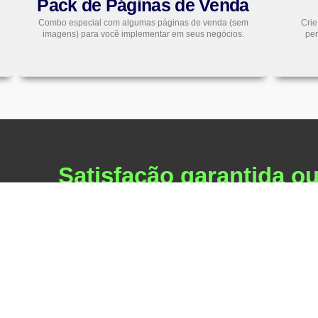
Pack de Páginas de Venda
Combo especial com algumas páginas de venda (sem
Crie
imagens) para você implementar em seus negócios.
pe
Satisfação garantida o
dinheiro de volta!
Garantia de satisfação de 7 dias: se não estiver sati
reembolsamos seu dinheiro integralmente e sem faz