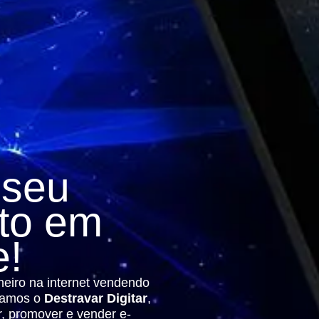
e
seu
to em
e!
eiro na internet vendendo
ntamos o
Destravar Digitar
,
r, promover e vender e-