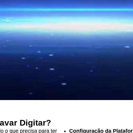
avar Digitar?
o o que precisa para ter
Configuração da Platafor