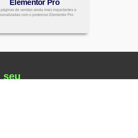
Elementor Pro
 páginas de vendas ainda mais impactantes e
rsonalizadas com o poderoso Elementor Pro.
u seu
sfeito com o curso,
er perguntas.