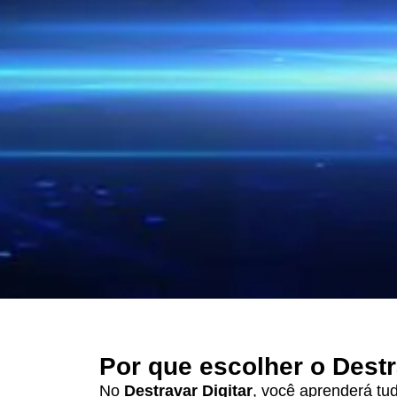
Por que escolher o Destr
No
Destravar Digitar
, você aprenderá tud