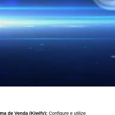
ma de Venda (Kiwify):
Configure e utilize